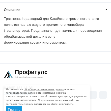
Описание
Трак конвейера задний для Китайского кромочного станка
является частью заднего прижимного конвейера
(транспортера). Предназначен для зажима и перемещения
обрабатываемой детали в зону
формирования кромки инструментом.
Профитулс
Всё для обработки стекла и камня
8 (495) 181-45-05
Я согласен на
обработку персональных данных
и анализ
пользовательской активности с помощью сервиса
Мы
ЗАКАЗАТЬ ЗВОНОК
Вконтакте
Telegr
«Яндекс.Метрика». Также наш сайт использует куки для улучшения
в
Разработка и продвижение
пользовательского опыта. Продолжая использовать сайт, вы
сайта -
«Вятка-IT»
соглашаетесь с нашей
политикой конфиденциальности.
соцсетях
Принять