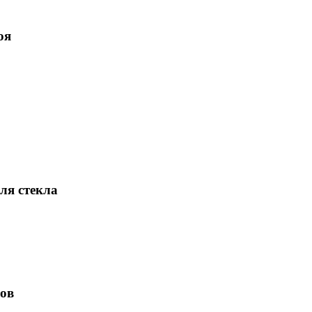
оя
ля стекла
лов