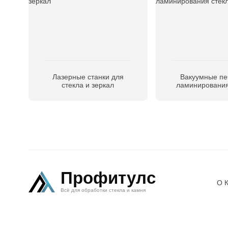
Лазерные станки для
Вакуумные пе
стекла и зеркал
ламинирования
Профитулс
О 
Всё для обработки стекла и камня