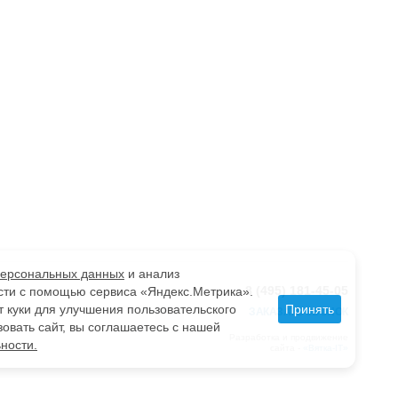
персональных данных
и анализ
8 (495) 181-45-05
сти с помощью сервиса «Яндекс.Метрика».
т куки для улучшения пользовательского
Принять
ЗАКАЗАТЬ ЗВОНОК
Мы
Вконтакте
Telegram
овать сайт, вы соглашаетесь с нашей
в
Разработка и продвижение
ности.
сайта -
«Вятка-IT»
соцсетях