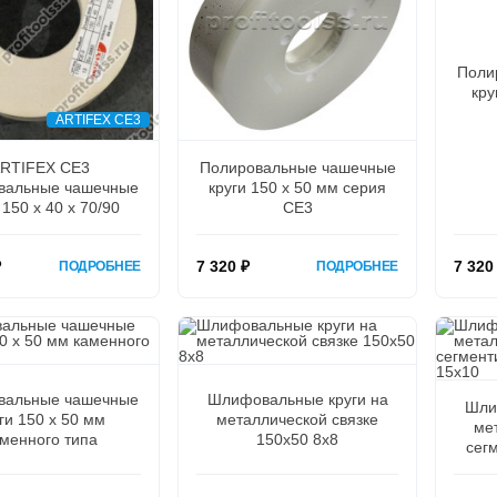
Поли
кру
ARTIFEX CE3
RTIFEX CE3
Полировальные чашечные
вальные чашечные
круги 150 х 50 мм серия
 150 х 40 х 70/90
CE3
₽
7 320 ₽
7 320
ПОДРОБНЕЕ
ПОДРОБНЕЕ
вальные чашечные
Шлифовальные круги на
Шли
ги 150 х 50 мм
металлической связке
ме
менного типа
150х50 8х8
сег