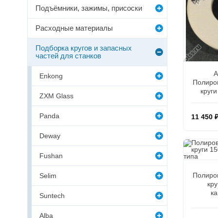
Подъёмники, зажимы, присоски
Расходные материалы
Подборка кругов и запасных
частей для станков
A
Enkong
Полиро
круги
ZXM Glass
Panda
11 450 
Deway
Fushan
Полиро
Selim
кру
ка
Suntech
Alba