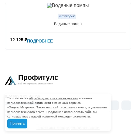
ХИТ ПРОДАЖ
Водяные помпы
12 125 ₽
ПОДРОБНЕЕ
Профитулс
Всё для обработки стекла и камня
8 (495) 181-45-05
Я согласен на
обработку персональных данных
и анализ
пользовательской активности с помощью сервиса
Мы
ЗАКАЗАТЬ ЗВОНОК
Вконтакте
Telegr
«Яндекс.Метрика». Также наш сайт использует куки для улучшения
в
Разработка и продвижение
пользовательского опыта. Продолжая использовать сайт, вы
сайта -
«Вятка-IT»
соглашаетесь с нашей
политикой конфиденциальности.
соцсетях
Принять
Политика конфиденциальности