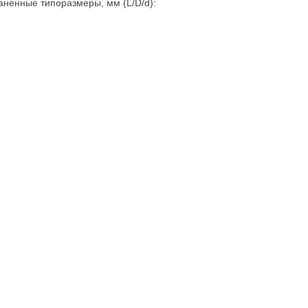
аненные типоразмеры, мм (L/D/d):