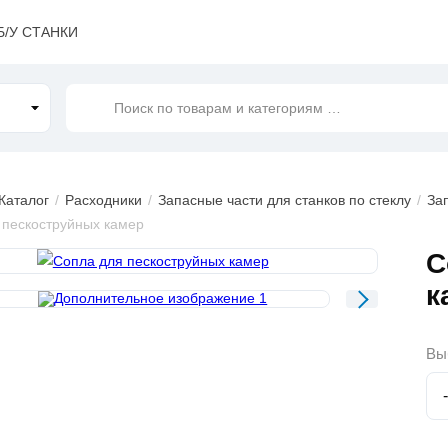
Б/У СТАНКИ
Поиск
по товарам и категориям
…
Каталог
Расходники
Запасные части для станков по стеклу
За
 пескоструйных камер
ажения
С
к
Вы