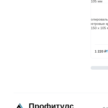
Полировал
фетровые к
150 х 105
1 220 ₽
Профитулс