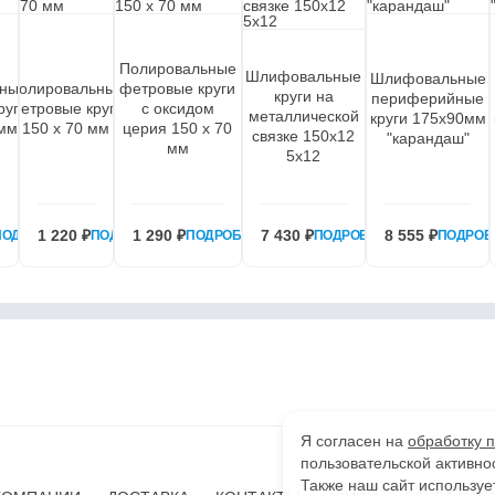
Полировальные
Шлифовальные
Шлифовальные
ьные
Полировальные
фетровые круги
круги на
периферийные
руги
фетровые круги
c оксидом
металлической
круги 175х90мм
 мм
150 х 70 мм
церия 150 х 70
связке 150х12
"карандаш"
мм
5х12
1 220 ₽
1 290 ₽
7 430 ₽
8 555 ₽
ПОДРОБНЕЕ
ПОДРОБНЕЕ
ПОДРОБНЕЕ
ПОДРОБНЕЕ
ПОДРОБ
Я согласен на
обработку 
пользовательской активно
Также наш сайт используе