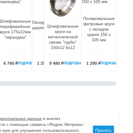
Полировальные
Шлифовальные
Оксид
фетровые круги
Шлифовальные
периферийные
церия
с оксидом
круги на
круги 175х22мм
церия 150 х
металлической
"карандаш"
105 мм
связке "турбо"
150х12 6х12
6 760 ₽
1 290 ₽
9 480 ₽
1 290 ₽
НЕЕ
ПОДРОБНЕЕ
ПОДРОБНЕЕ
ПОДРОБНЕЕ
ПОДРОБНЕЕ
персональных данных
и анализ
8 (495) 181-45-05
сти с помощью сервиса «Яндекс.Метрика».
т куки для улучшения пользовательского
Принять
ЗАКАЗАТЬ ЗВОНОК
Мы
Вконтакте
Telegram