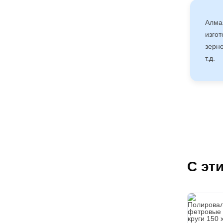
Алма
изго
зерно
т.д.
С эт