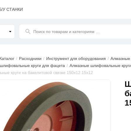
Б/У СТАНКИ
Поиск
по товарам и категориям
…
Каталог
Расходники
Инструмент для оборудования
Алмазные 
шлифовальные круги для фацета
Алмазные шлифовальные круги 
ные круги на бакелитовой связке 150х12 15х12
ажения
Ш
б
1