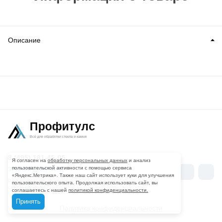
Описание
Профитулс
Всё для обработки стекла и камня
8 (495) 181-45-05
Я согласен на
обработку персональных данных
и анализ
пользовательской активности с помощью сервиса
Мы
ЗАКАЗАТЬ ЗВОНОК
Вконтакте
Telegr
«Яндекс.Метрика». Также наш сайт использует куки для улучшения
в
Разработка и продвижение
пользовательского опыта. Продолжая использовать сайт, вы
сайта -
«Вятка-IT»
соглашаетесь с нашей
политикой конфиденциальности.
соцсетях
Принять
Политика конфиденциальности