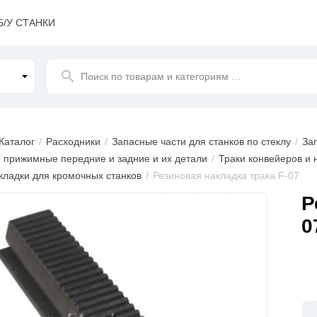
Б/У СТАНКИ
Поиск
по товарам и категориям
…
Каталог
Расходники
Запасные части для станков по стеклу
За
 прижимные передние и задние и их детали
Траки конвейеров и 
кладки для кромочных станков
Резиновая накладка трака F-07
ажения
Р
0