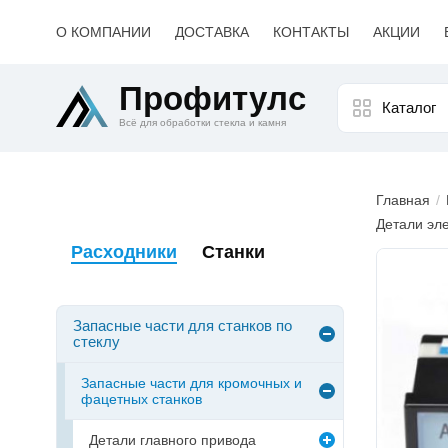
О КОМПАНИИ
ДОСТАВКА
КОНТАКТЫ
АКЦИИ
Профитулс
Каталог
Всё для обработки стекла и камня
Главная
Детали эл
Расходники
Станки
Изобр
товара
Запасные части для станков по
стеклу
Запасные части для кромочных и
фацетных станков
Детали главного привода