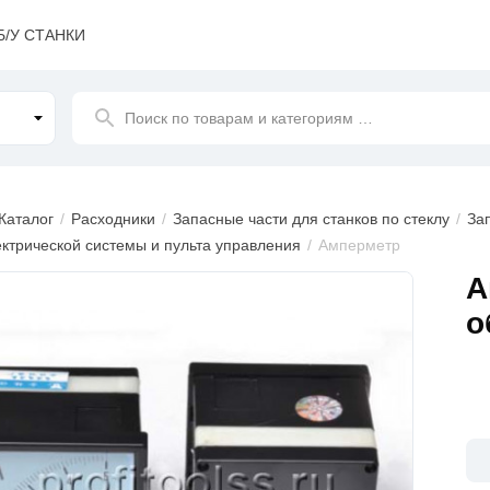
Б/У СТАНКИ
Поиск
по товарам и категориям
…
Каталог
Расходники
Запасные части для станков по стеклу
За
ектрической системы и пульта управления
Амперметр
ажения
А
о